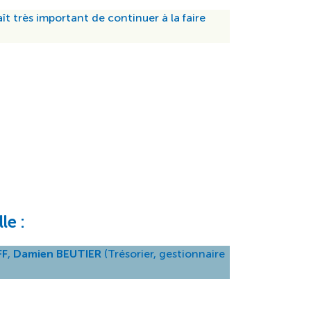
ît très important de continuer à la faire
le :
FF
,
Damien BEUTIER
(Trésorier, gestionnaire