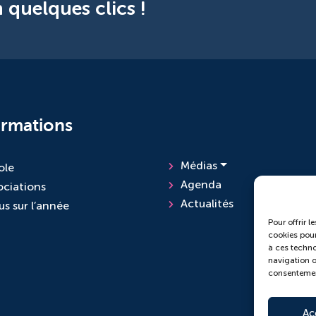
 quelques clics !
ormations
Médias
ole
Agenda
ociations
Actualités
us sur l’année
Pour offrir l
cookies pour
à ces techno
navigation ou
consentement
Ac