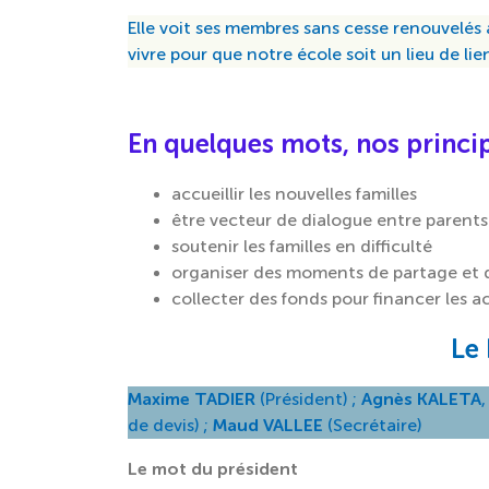
Elle voit ses membres sans cesse renouvelés 
vivre pour que notre école soit un lieu de lien
En quelques mots, nos princip
accueillir les nouvelles familles
être vecteur de dialogue entre parents
soutenir les familles en difficulté
organiser des moments de partage et d
collecter des fonds pour financer les a
Le 
Maxime TADIER
(Président) ;
Agnès KALETA
de devis) ;
Maud VALLEE
(Secrétaire)
Le mot du président