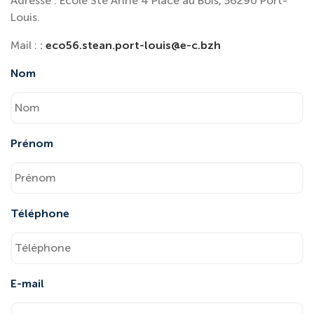
Adresse : Ecole Ste Anne 4 Place au Bois, 56290 Port-
Louis.
Mail :
:
eco56.stean.port-louis@e-c.bzh
Nom
Prénom
Téléphone
E-mail