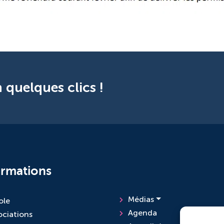
 quelques clics !
ormations
Médias
ole
Agenda
ociations