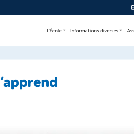
L’École
Informations diverses
As
s’apprend