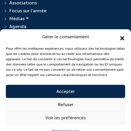
Associations
Focus sur l’année
Médias
Agenda
Actualités
Gérer le consentement
Pour offrir les meilleures expériences, nous utilisons des technologies telles
que les cookies pour stocker et/ou accéder aux informations des
L'ensemble scolaire
appareils. Le fait de consentir à ces technologies nous permettra de traiter
des données telles que le comportement de navigation ou les ID uniques
sur ce site. Le fait de ne pas consentir ou de retirer son consentement peut
École Sainte-Anne
avoir un effet négatif sur certaines caractéristiques et fonctions.
Collège Saint-Pierre
Accepter
Refuser
© 2026 Copyright conçu par
Lamour du Web
Voir les préférences
Cookies
Plan du site
Mentions légales
Politique de confidentialité