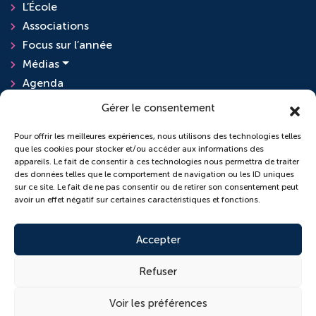
L’École
Associations
Focus sur l’année
Médias
Agenda
Actualités
Gérer le consentement
Pour offrir les meilleures expériences, nous utilisons des technologies telles
que les cookies pour stocker et/ou accéder aux informations des
L'ensemble scolaire
appareils. Le fait de consentir à ces technologies nous permettra de traiter
des données telles que le comportement de navigation ou les ID uniques
sur ce site. Le fait de ne pas consentir ou de retirer son consentement peut
École Sainte-Anne
avoir un effet négatif sur certaines caractéristiques et fonctions.
Collège Saint-Pierre
Accepter
Refuser
© 2026 Copyright conçu par
Lamour du Web
Voir les préférences
Cookies
Plan du site
Mentions légales