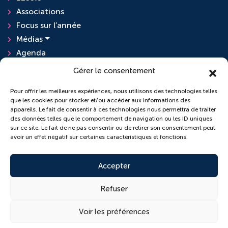
Associations
Focus sur l’année
Médias
Agenda
Actualités
Gérer le consentement
Pour offrir les meilleures expériences, nous utilisons des technologies telles
que les cookies pour stocker et/ou accéder aux informations des
L'ensemble scolaire
appareils. Le fait de consentir à ces technologies nous permettra de traiter
des données telles que le comportement de navigation ou les ID uniques
sur ce site. Le fait de ne pas consentir ou de retirer son consentement peut
École Sainte-Anne
avoir un effet négatif sur certaines caractéristiques et fonctions.
Collège Saint-Pierre
Accepter
Refuser
© 2026 Copyright conçu par
Lamour du Web
Voir les préférences
Cookies
Plan du site
Mentions légales