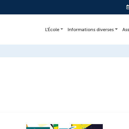
L’École
Informations diverses
As
m