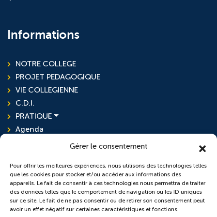
Informations
NOTRE COLLEGE
PROJET PEDAGOGIQUE
VIE COLLEGIENNE
C.D.I.
PRATIQUE
Agenda
Actualités
Gérer le consentement
Pour offrir les meilleures expériences, nous utilisons des technologies telles
que les cookies pour stocker et/ou accéder aux informations des
L'ensemble scolaire
appareils. Le fait de consentir à ces technologies nous permettra de traiter
des données telles que le comportement de navigation ou les ID uniques
sur ce site. Le fait de ne pas consentir ou de retirer son consentement peut
École Sainte-Anne
avoir un effet négatif sur certaines caractéristiques et fonctions.