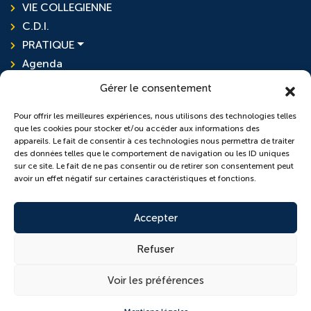
VIE COLLEGIENNE
C.D.I.
PRATIQUE
Agenda
Actualités
Gérer le consentement
Pour offrir les meilleures expériences, nous utilisons des technologies telles
que les cookies pour stocker et/ou accéder aux informations des
L'ensemble scolaire
appareils. Le fait de consentir à ces technologies nous permettra de traiter
des données telles que le comportement de navigation ou les ID uniques
sur ce site. Le fait de ne pas consentir ou de retirer son consentement peut
École Sainte-Anne
avoir un effet négatif sur certaines caractéristiques et fonctions.
Collège Saint-Pierre
Accepter
Refuser
© 2026 Copyright conçu par
Lamour du Web
Voir les préférences
Cookies
Plan du site
Mentions légales
Politique de confidentialité