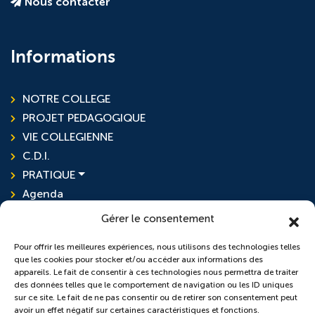
Nous contacter
Informations
NOTRE COLLEGE
PROJET PEDAGOGIQUE
VIE COLLEGIENNE
C.D.I.
PRATIQUE
Agenda
Actualités
Gérer le consentement
Pour offrir les meilleures expériences, nous utilisons des technologies telles
que les cookies pour stocker et/ou accéder aux informations des
L'ensemble scolaire
appareils. Le fait de consentir à ces technologies nous permettra de traiter
des données telles que le comportement de navigation ou les ID uniques
sur ce site. Le fait de ne pas consentir ou de retirer son consentement peut
École Sainte-Anne
avoir un effet négatif sur certaines caractéristiques et fonctions.