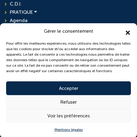
C.D.I.
PRATIQUE
Agenda
Actualités
Gérer le consentement
Pour offrir les meilleures expériences, nous utilisons des technologies telles
que les cookies pour stocker et/ou accéder aux informations des
L'ensemble scolaire
appareils. Le fait de consentir à ces technologies nous permettra de traiter
des données telles que le comportement de navigation ou les ID uniques
sur ce site. Le fait de ne pas consentir ou de retirer son consentement peut
École Sainte-Anne
avoir un effet négatif sur certaines caractéristiques et fonctions.
Collège Saint-Pierre
Accepter
Refuser
© 2026 Copyright conçu par
Lamour du Web
Voir les préférences
Cookies
Plan du site
Mentions légales
Politique de confidentialité
Mentions légales