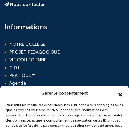
Nous contacter
Informations
NOTRE COLLEGE
PROJET PEDAGOGIQUE
VIE COLLEGIENNE
C.D.I.
PRATIQUE
Agenda
Actualités
Gérer le consentement
Pour offrir les meilleures expériences, nous utilisons des technologies telles
que les cookies pour stocker et/ou accéder aux informations des
L'ensemble scolaire
appareils. Le fait de consentir à ces technologies nous permettra de traiter
des données telles que le comportement de navigation ou les ID uniques
sur ce site. Le fait de ne pas consentir ou de retirer son consentement peut