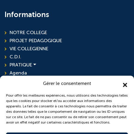
Informations
NOTRE COLLEGE
PROJET PEDAGOGIQUE
VIE COLLEGIENNE
C.D.I.
PRATIQUE
Agenda
Actualités
Gérer le consentement
Pour offrir les meilleures expériences, nous utilisons des technologies telles
que les cookies pour stocker et/ou accéder aux informations des
L'ensemble scolaire
appareils. Le fait de consentir à ces technologies nous permettra de traiter
des données telles que le comportement de navigation ou les ID uniques
sur ce site. Le fait de ne pas consentir ou de retirer son consentement peut
École Sainte-Anne
avoir un effet négatif sur certaines caractéristiques et fonctions.
Collège Saint-Pierre