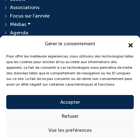
Associations
Focus sur l’année
Médias
Agenda
Actualités
Gérer le consentement
Pour offrir les meilleures expériences, nous utilisons des technologies telles
que les cookies pour stocker et/ou accéder aux informations des
L'ensemble scolaire
appareils. Le fait de consentir à ces technologies nous permettra de traiter
des données telles que le comportement de navigation ou les ID uniques
sur ce site. Le fait de ne pas consentir ou de retirer son consentement peut
École Sainte-Anne
avoir un effet négatif sur certaines caractéristiques et fonctions.
Collège Saint-Pierre
Accepter
Refuser
© 2026 Copyright conçu par
Lamour du Web
Voir les préférences
Cookies
Plan du site
Mentions légales