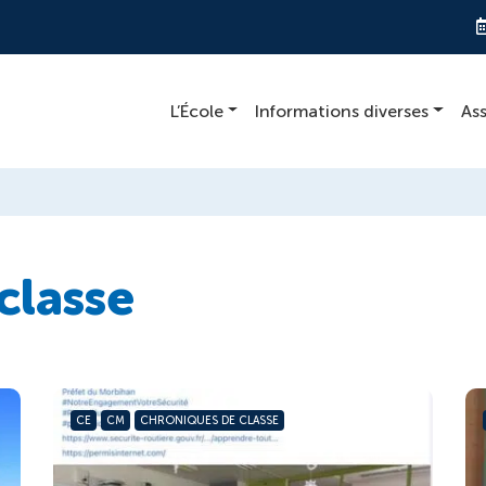
L’École
Informations diverses
As
classe
CE
CM
CHRONIQUES DE CLASSE